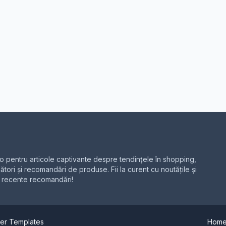
 pentru articole captivante despre tendințele în shopping,
ători și recomandări de produse. Fii la curent cu noutățile și
i recente recomandări!
er Templates
Hom