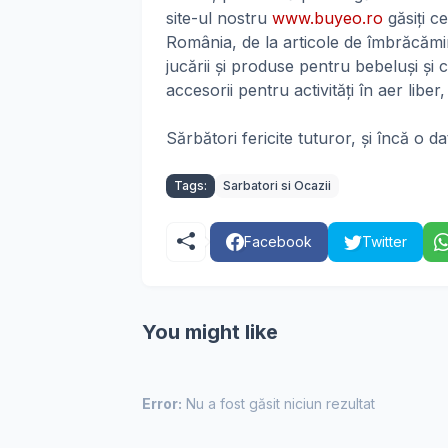
site-ul nostru
www.buyeo.ro
găsiți c
România, de la articole de îmbrăcămint
jucării și produse pentru bebeluși și c
accesorii pentru activități în aer liber
Sărbători fericite tuturor, și încă o dat
Tags:
Sarbatori si Ocazii
Facebook
Twitter
You might like
Error:
Nu a fost găsit niciun rezultat