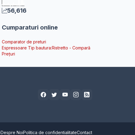
56,616
Cumparaturi online
Comparator de preturi
Espressoare Tip bautura:Ristretto - Compară
Prețuri
e
Despre Noi
Politica de confidentialitate
Contact