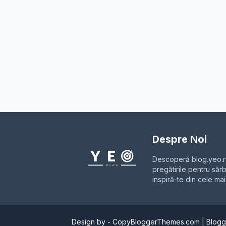
Despre Noi
Descoperă blog.yeo.ro
pregătirile pentru sărb
inspiră-te din cele ma
Design by -
CopyBloggerThemes.com
|
Blogg