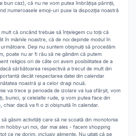
mai bun caz), că nu ne vom putea îmbrățișa părinții,
sind numeroasele emoji-uri puse la dispoziția noastră
mult că oricând trebuie să înțelegem cu toții că
cât în mâinile noastre, că de noi depinde modul în
a următoare. Deși nu suntem obișnuiți să procedăm
im, poate nu ar fi rău să ne gândim că putem
ent religios ori de câte ori avem posibilitatea de a
r dacă sărbătoarea respectivă a trecut de mult din
mportantă decât respectarea datei din calendar
nătatea noastră și a celor dragi nouă.
e va trece și perioada de izolare va lua sfârșit, vom
i, bunici, și celelalte rude, și vom putea face din
 chiar dacă va fi o zi obișnuită în calendar.
să găsim activități care să ne scoată din monotonia
utăm hobby-uri noi, dar mai ales - facem shopping
ot ce ne dorim, inclusiv alimente. Nu uitați că pe