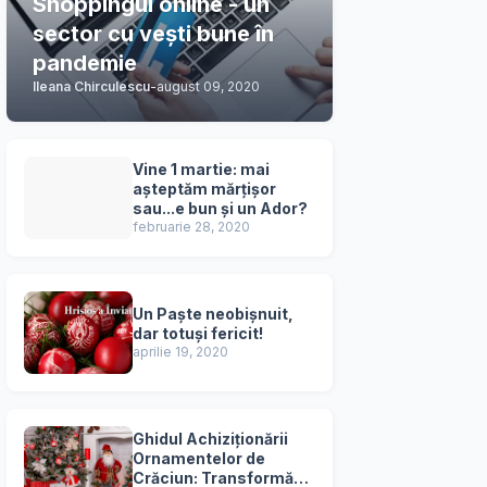
Shoppingul online - un
sector cu vești bune în
pandemie
Ileana Chirculescu
-
august 09, 2020
Vine 1 martie: mai
așteptăm mărțișor
sau...e bun și un Ador?
februarie 28, 2020
Un Paște neobișnuit,
dar totuși fericit!
aprilie 19, 2020
Ghidul Achiziționării
Ornamentelor de
Crăciun: Transformă-ți