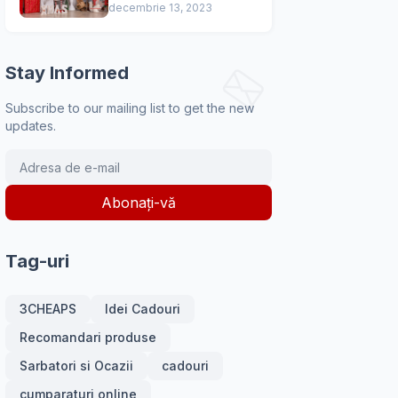
Casa într-o Minunată
decembrie 13, 2023
Oază Festivă
Stay Informed
Subscribe to our mailing list to get the new
updates.
Tag-uri
3CHEAPS
Idei Cadouri
Recomandari produse
Sarbatori si Ocazii
cadouri
cumparaturi online