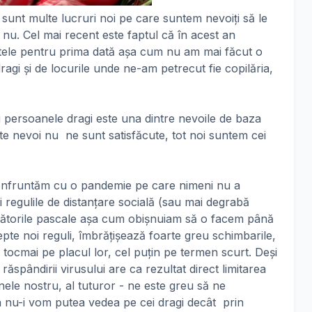
, sunt multe lucruri noi pe care suntem nevoiți să le
nu. Cel mai recent este faptul că în acest an
ștele pentru prima dată așa cum nu am mai făcut o
agi și de locurile unde ne-am petrecut fie copilăria,
i persoanele dragi este una dintre nevoile de baza
ste nevoi nu ne sunt satisfăcute, tot noi suntem cei
 confruntăm cu o pandemie pe care nimeni nu a
și regulile de distanțare socială (sau mai degrabă
rbătorile pascale așa cum obișnuiam să o facem până
te noi reguli, îmbrățișează foarte greu schimbarile,
tocmai pe placul lor, cel puțin pe termen scurt. Deși
ăspândirii virusului are ca rezultat direct limitarea
inele nostru, al tuturor - ne este greu să ne
nu-i vom putea vedea pe cei dragi decât prin