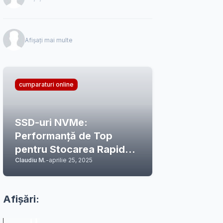
Afișați mai multe
cumparaturi online
SSD-uri NVMe:
Performanță de Top
pentru Stocarea Rapidă a
Claudiu M.
-
aprilie 25, 2025
Datelor
Afișări: