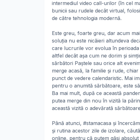
intermediul video call-urilor (în cel 
bunicii sau rudele decât virtual, folo
de către tehnologia modernă.
Este greu, foarte greu, dar acum mai 
soluția nu este nicăieri altundeva de
care lucrurile vor evolua în perioad
altfel decât așa cum ne dorim și simț
sărbători Paștele sau orice alt evenim
merge acasă, la familie și rude, chia
punct de vedere calendaristic. Mai i
pentru o anumită sărbătoare, este să
Ba mai mult, după ce această pandemi
putea merge din nou în vizită la părinț
această vizită o adevărată sărbătoare,
Până atunci, #stamacasa și încercăm 
și rutina acestor zile de izolare, că
online, pentru că putem găsi absolut t