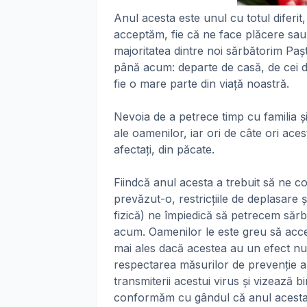
Anul acesta este unul cu totul diferit
acceptăm, fie că ne face plăcere sau 
majoritatea dintre noi sărbătorim Pa
până acum: departe de casă, de cei dr
fie o mare parte din viață noastră.
Nevoia de a petrece timp cu familia ș
ale oamenilor, iar ori de câte ori ace
afectați, din păcate.
Fiindcă anul acesta a trebuit să ne
prevăzut-o, restricțiile de deplasare 
fizică) ne împiedică să petrecem să
acum. Oamenilor le este greu să accep
mai ales dacă acestea au un efect nu 
respectarea măsurilor de prevenție a r
transmiterii acestui virus și vizează b
conformăm cu gândul că anul acesta 