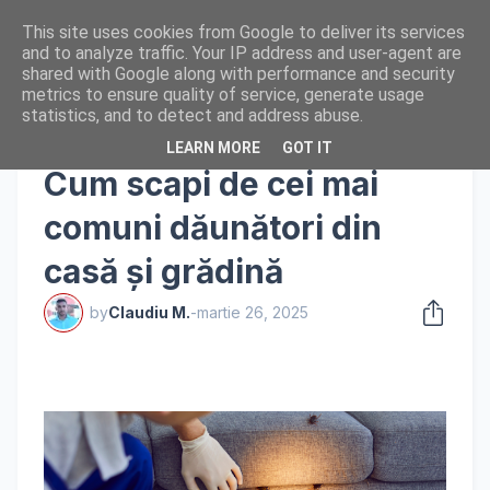
This site uses cookies from Google to deliver its services
and to analyze traffic. Your IP address and user-agent are
shared with Google along with performance and security
metrics to ensure quality of service, generate usage
statistics, and to detect and address abuse.
LEARN MORE
GOT IT
Pagina de pornire
Recomandari produse
Cum scapi de cei mai
comuni dăunători din
casă și grădină
by
Claudiu M.
-
martie 26, 2025