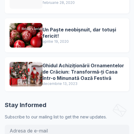
februarie 28, 2020
Un Paște neobișnuit, dar totuși
fericit!
aprilie 19, 2020
Ghidul Achiziționării Ornamentelor
de Crăciun: Transformă-ți Casa
într-o Minunată Oază Festivă
decembrie 13, 2023
Stay Informed
Subscribe to our mailing list to get the new updates.