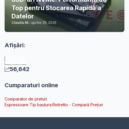
Top pentru Stocarea Rapidă a
Datelor
Claudiu M.
-
aprilie 25, 2025
Afișări:
56,642
Cumparaturi online
Comparator de preturi
Espressoare Tip bautura:Ristretto - Compară Prețuri